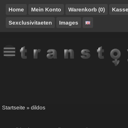
Home
Mein Konto
Warenkorb (0)
Kass
Sexclusivitaeten
Images
NEUES
TT-
GURTE/HARNESSE
TRANSTOY
HAUSMARKE
Startseite
dildos
»