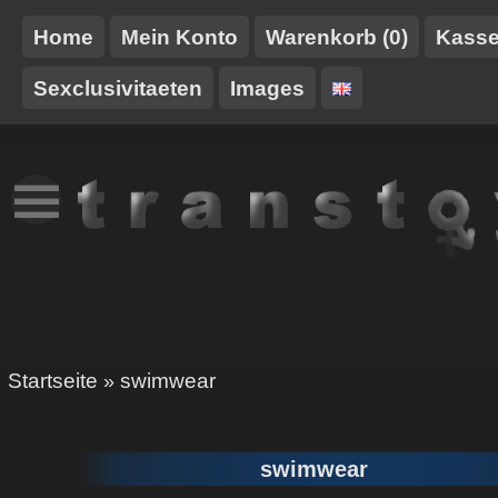
Home
Mein Konto
Warenkorb (0)
Kass
Sexclusivitaeten
Images
NEUES
TT-
GURTE/HARNESSE
TRANSTOY
HAUSMARKE
Startseite
swimwear
»
swimwear