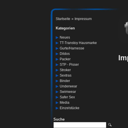
»
Startseite
Impressum
Kategorien
▶
Neues
▶
TT-Transtoy Hausmarke
▶
Gurte/harnesse
▶
Dildos
Im
▶
Packer
▶
STP - Pisser
▶
Stroker
▶
Sextras
▶
Binder
▶
Underwear
▶
Swimwear
▶
Safer Sex
▶
Media
▶
Einzelstücke
Suche
🔍