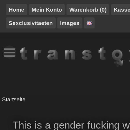
Home
Mein Konto
Warenkorb (0)
Kass
Sexclusivitaeten
Images
NEUES
TT-
GURTE/HARNESSE
TRANSTOY
HAUSMARKE
Startseite
This is a gender fucking w