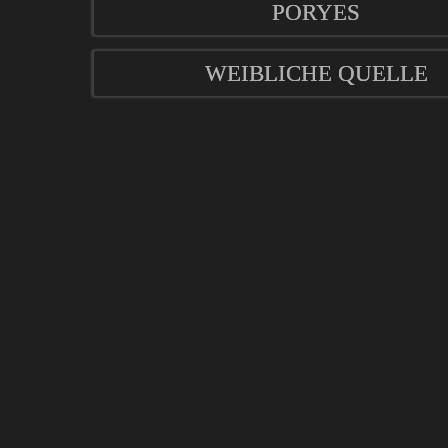
PORYES
WEIBLICHE QUELLE
mod
ified eCommerce Shopsoftware © 2009-2026