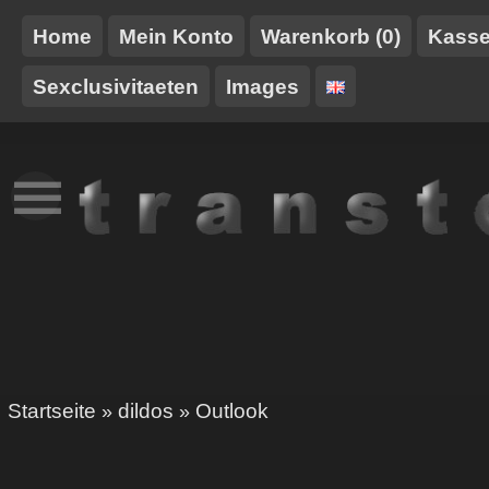
Home
Mein Konto
Warenkorb (0)
Kass
Sexclusivitaeten
Images
NEUES
TT-
GURTE/HARNESSE
TRANSTOY
HAUSMARKE
Startseite
dildos
Outlook
»
»