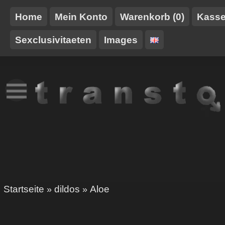
Home
Mein Konto
Warenkorb (0)
Kass
Sexclusivitaeten
Images
NEUES
TT-
GURTE/HARNESSE
TRANSTOY
HAUSMARKE
Startseite
dildos
Aloe
»
»