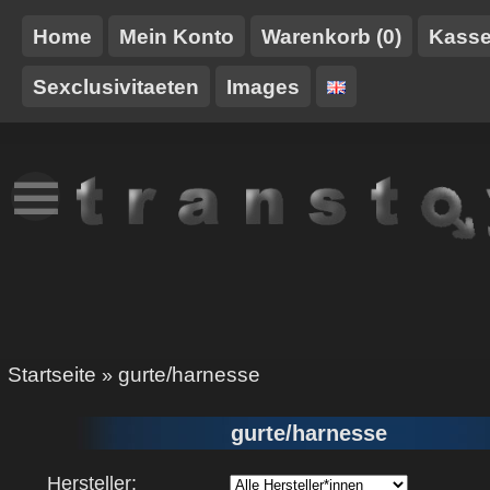
Home
Mein Konto
Warenkorb (0)
Kass
Sexclusivitaeten
Images
NEUES
TT-
GURTE/HARNESSE
TRANSTOY
HAUSMARKE
Startseite
gurte/harnesse
»
gurte/harnesse
Hersteller: