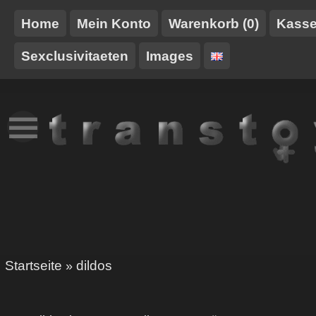
Home
Mein Konto
Warenkorb (0)
Kass
Sexclusivitaeten
Images
NEUES
TT-
GURTE/HARNESSE
TRANSTOY
HAUSMARKE
Startseite
dildos
»