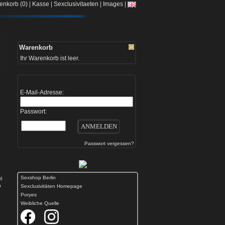
|
|
|
|
enkorb (0)
Kasse
Sexclusivitaeten
Images
Warenkorb
Ihr Warenkorb ist leer.
E-Mail-Adresse:
Passwort:
Passwort vergessen?
Sexshop Berlin
i
u
Sexclusivitäten Homepage
Poryes
Weibliche Quelle