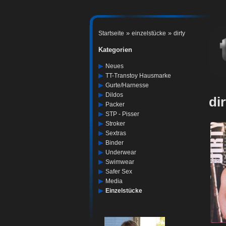
»
»
Startseite
einzelstücke
dirty
Kategorien
▶
Neues
▶
TT-Transtoy Hausmarke
▶
Gurte/harnesse
▶
Dildos
dir
▶
Packer
▶
STP - Pisser
▶
Stroker
▶
Sextras
▶
Binder
▶
Underwear
▶
Swimwear
▶
Safer Sex
▶
Media
▶
Einzelstücke