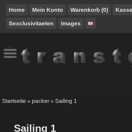
Home
Mein Konto
Warenkorb (0)
Kass
Sexclusivitaeten
Images
NEUES
TT-
GURTE/HARNESSE
TRANSTOY
HAUSMARKE
Startseite
packer
Sailing 1
»
»
Sailing 1