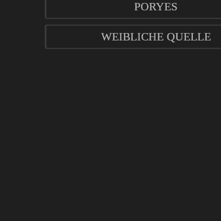
PORYES
WEIBLICHE QUELLE
mod
ified eCommerce Shopsoftware © 2009-2026