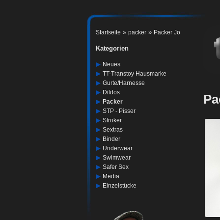
»
»
Startseite
packer
Packer Jo
Kategorien
▶
Neues
▶
TT-Transtoy Hausmarke
▶
Gurte/harnesse
▶
Dildos
Pa
▶
Packer
▶
STP - Pisser
▶
Stroker
▶
Sextras
▶
Binder
▶
Underwear
▶
Swimwear
▶
Safer Sex
▶
Media
▶
Einzelstücke