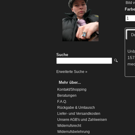
Bild 
Farbe
De
Unb
Suche
157
🔍
medi
Erweiterte Suche »
Mehr über...
Kontakt/Shopping
Beratungen
F.A.Q.
Rückgabe & Umtausch
Liefer- und Versandkosten
Unsere AGB's und Zahlweisen
Widerrufsrecht
Widerrufsbelehrung