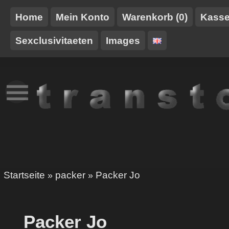
Home
Mein Konto
Warenkorb (0)
Kass
Sexclusivitaeten
Images
NEUES
TT-
GURTE/HARNESSE
TRANSTOY
HAUSMARKE
Startseite
packer
Packer Jo
»
»
Packer Jo