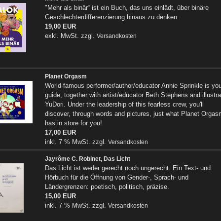
"Mehr als binär“ ist ein Buch, das uns einlädt, über binäre
Geschlechterdifferenzierung hinaus zu denken.
19,00 EUR
exkl. MwSt. zzgl.
Versandkosten
Planet Orgasm
World-famous performer/author/educator Annie Sprinkle is you
guide, together with artist/educator Beth Stephens and illustra
YuDori. Under the leadership of this fearless crew, you'll
discover, through words and pictures, just what Planet Orgas
has in store for you!
17,00 EUR
inkl. 7 % MwSt. zzgl.
Versandkosten
Jayrôme C. Robinet, Das Licht
Das Licht ist weder gerecht noch ungerecht. Ein Text- und
Hörbuch für die Öffnung von Gender-, Sprach- und
Ländergrenzen: poetisch, politisch, präzise.
15,00 EUR
inkl. 7 % MwSt. zzgl.
Versandkosten