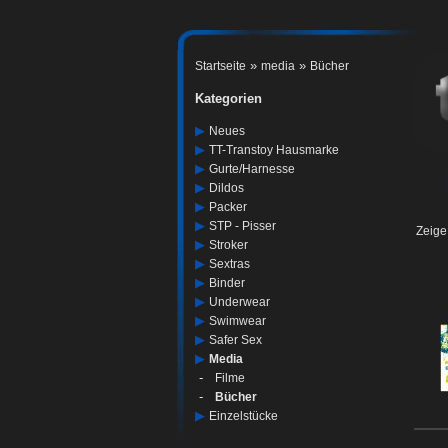
»
»
Startseite
media
Bücher
Kategorien
▶
Neues
▶
TT-Transtoy Hausmarke
▶
Gurte/harnesse
▶
Dildos
▶
Packer
▶
STP - Pisser
Zeig
▶
Stroker
▶
Sextras
▶
Binder
▶
Underwear
▶
Swimwear
▶
Safer Sex
▶
Media
-
Filme
-
Bücher
▶
Einzelstücke