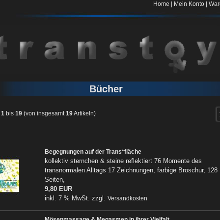
|
|
Home
Mein Konto
War
Bücher
e
1
bis
19
(von insgesamt
19
Artikeln)
Begegnungen auf der Trans*fläche
kollektiv sternchen & steine reflektiert 76 Momente des
transnormalen Alltags 17 Zeichnungen, farbige Broschur, 128
Seiten,
9,80 EUR
inkl. 7 % MwSt. zzgl.
Versandkosten
Mösenmassage & Megasmen in ihrer Vielfalt