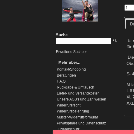
De
Suche
Er 
🔍
für
Erweiterte Suche »
Die
Mehr über...
Obe
Kontakt/Shopping
S- 
Beratungen
F.A.Q.
M 5
Rückgabe & Umtausch
L 6
Liefer- und Versandkosten
XL 
Unsere AGB's und Zahlweisen
XXL
Widerrufsrecht
Widerrufsbelehrung
Muster-Widerrufsformular
Privatsphäre und Datenschutz
Jugendschutz