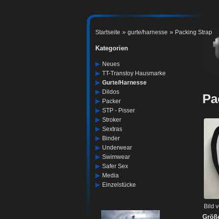
»
»
Startseite
gurte/harnesse
Packing Strap
Kategorien
▶
Neues
▶
TT-Transtoy Hausmarke
▶
Gurte/harnesse
▶
Dildos
Pa
▶
Packer
▶
STP - Pisser
▶
Stroker
▶
Sextras
▶
Binder
▶
Underwear
▶
Swimwear
▶
Safer Sex
▶
Media
▶
Einzelstücke
Bild 
Größ