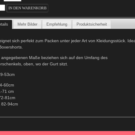
tails
Mehr Bilder
Empfehlung
Produktsicherheit
eignet sich perfekt zum Packen unter jeder Art von Kleidungsstück. Idea
 Boxershorts.
 angegebenen Maße beziehen sich auf den Umfang des
rschenkels, oben, wo der Gurt sitzt.
49-53cm
4-60cm
1-71 cm
72-81cm
 82-94cm