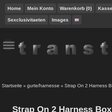
Home
Mein Konto
Warenkorb (0)
Kass
Sexclusivitaeten
Images
NEUES
TT-
GURTE/HARNESSE
TRANSTOY
HAUSMARKE
Startseite
gurte/harnesse
Strap On 2 Harness B
»
»
Strap On 2 Harness Box