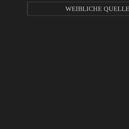
WEIBLICHE QUELL
mod
ified eCommerce Shopsoftware © 2009-2026