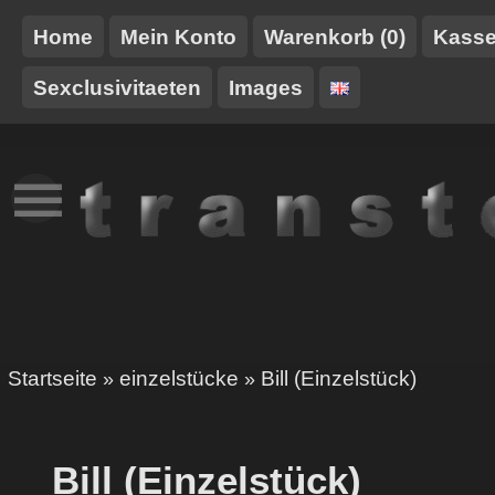
Home
Mein Konto
Warenkorb (0)
Kass
Sexclusivitaeten
Images
NEUES
TT-
GURTE/HARNESSE
TRANSTOY
HAUSMARKE
Startseite
einzelstücke
Bill (Einzelstück)
»
»
Bill (Einzelstück)