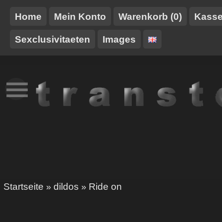
Home
Mein Konto
Warenkorb (0)
Kass
Sexclusivitaeten
Images
NEUES
TT-
GURTE/HARNESSE
TRANSTOY
HAUSMARKE
Startseite
dildos
Ride on
»
»