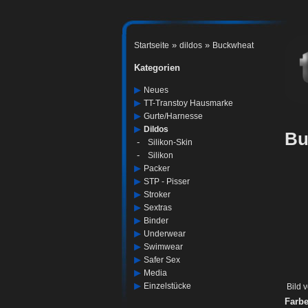
»
»
Startseite
dildos
Buckwheat
Kategorien
▶
Neues
▶
TT-Transtoy Hausmarke
▶
Gurte/harnesse
▶
Dildos
Bu
-
Silikon-Skin
-
Silikon
▶
Packer
▶
STP - Pisser
▶
Stroker
▶
Sextras
▶
Binder
▶
Underwear
▶
Swimwear
▶
Safer Sex
▶
Media
▶
Einzelstücke
Bild 
Farbe