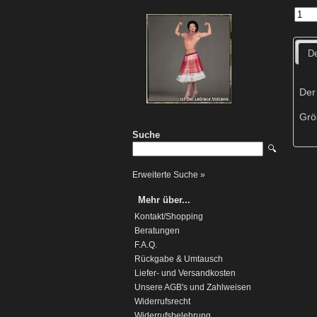
De
Der
Grö
Suche
🔍
Erweiterte Suche »
Mehr über...
Kontakt/Shopping
Beratungen
F.A.Q.
Rückgabe & Umtausch
Liefer- und Versandkosten
Unsere AGB's und Zahlweisen
Widerrufsrecht
Widerrufsbelehrung