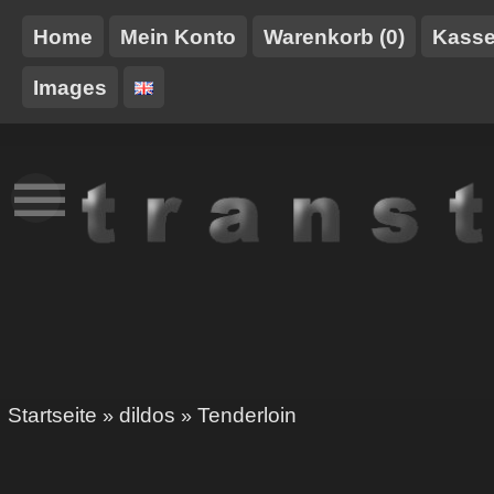
Home
Mein Konto
Warenkorb (0)
Kass
Images
NEUES
TT-
GURTE/HARNESSE
TRANSTOY
HAUSMARKE
Startseite
dildos
Tenderloin
»
»