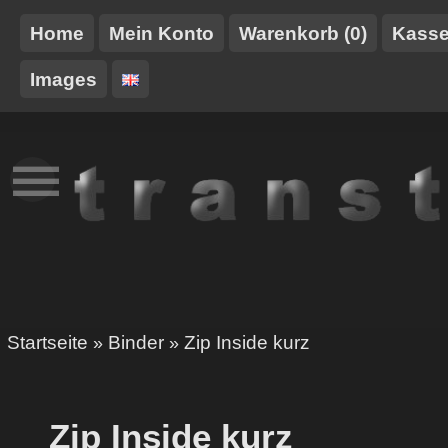
Home
Mein Konto
Warenkorb (0)
Kass
Images
NEUES
TT-
GURTE/HARNESSE
TRANSTOY
HAUSMARKE
Startseite
Binder
Zip Inside kurz
»
»
Zip Inside kurz