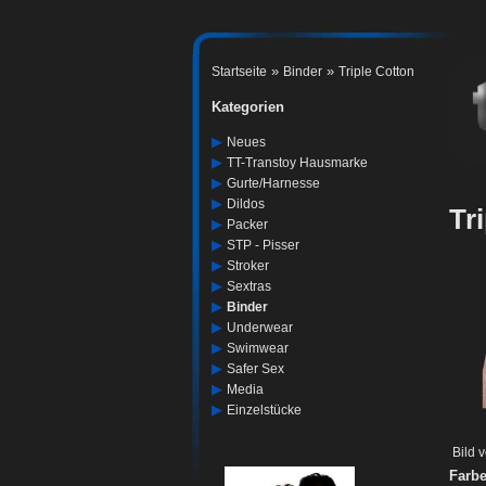
»
»
Startseite
Binder
Triple Cotton
Kategorien
▶
Neues
▶
TT-Transtoy Hausmarke
▶
Gurte/harnesse
▶
Dildos
Tr
▶
Packer
▶
STP - Pisser
▶
Stroker
▶
Sextras
▶
Binder
▶
Underwear
▶
Swimwear
▶
Safer Sex
▶
Media
▶
Einzelstücke
Bild 
Farbe