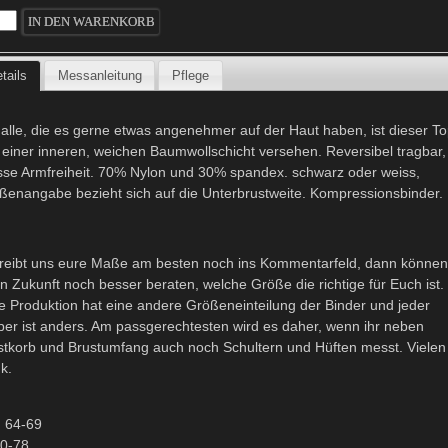
tails
Messanleitung
Pflege
 alle, die es gerne etwas angenehmer auf der Haut haben, ist dieser T
 einer inneren, weichen Baumwollschicht versehen. Reversibel tragbar,
sse Armfreiheit. 70% Nylon und 30% spandex. schwarz oder weiss,
ßenangabe bezieht sich auf die Unterbrustweite. Kompressionsbinder.
reibt uns eure Maße am besten noch ins Kommentarfeld, dann könne
 in Zukunft noch besser beraten, welche Größe die richtige für Euch ist.
e Produktion hat eine andere Größeneinteilung der Binder und jeder
per ist anders. Am passgerechtesten wird es daher, wenn ihr neben
stkorb und Brustumfang auch noch Schultern und Hüften messt. Vielen
k.
: 64-69
70-78