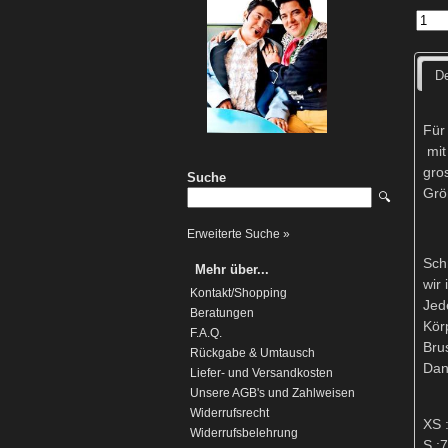
De
Für
mit
gro
Suche
Grö
🔍
Erweiterte Suche »
Sch
Mehr über...
wir
Kontakt/Shopping
Jed
Beratungen
Kör
F.A.Q.
Bru
Rückgabe & Umtausch
Dan
Liefer- und Versandkosten
Unsere AGB's und Zahlweisen
Widerrufsrecht
XS 
Widerrufsbelehrung
S :