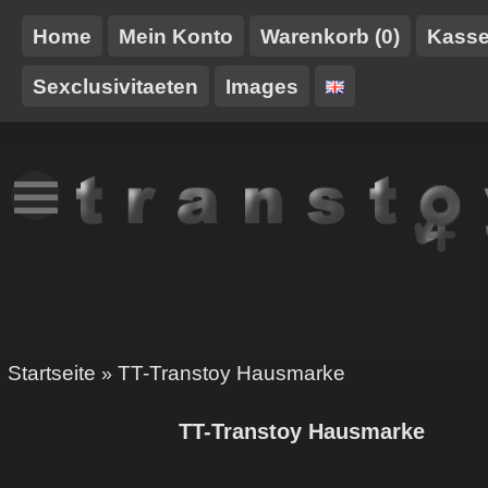
Home
Mein Konto
Warenkorb (0)
Kass
Sexclusivitaeten
Images
NEUES
TT-
GURTE/HARNESSE
TRANSTOY
HAUSMARKE
Startseite
TT-Transtoy Hausmarke
»
TT-Transtoy Hausmarke