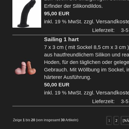
Erfinder der Silikondildos.
95,00 EUR
Versandkost
inkl. 19 % MwSt. zzgl.
Lieferzeit:
3-5
Sailing 1 hart
7 x 3 cm ( mit Sockel 8,5 cm x 3 cm
aus hautfreundlichem Silikon und rea
Hoden, für den täglichen oder gelege
Gebrauch. Mit Wöllbung im Sockel, 
härterer Ausführung.
50,00 EUR
Versandkost
inkl. 19 % MwSt. zzgl.
Lieferzeit:
3-5
Zeige
1
bis
20
(von insgesamt
30
Artikeln)
1
2
[NÄ