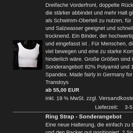
Dreifache Vorderfront, doppelte Rüc
die stärker abbindet und mehr Halt g
als Schwimm-Oberteil zu nutzen, für 
und Salzwasser geeignet und schnel
trocknend. Ein BInder, der hochwerti
und eingefasst ist . Für Menschen, di
viel bewegen und eine zu starke Ko
hinderlich wäre. Große Größen sind 
Sonderangebot! 82% Polyamid und
Spandex. Made fairly in Germany for
Transtoys
ab 55,00 EUR
Versandkost
inkl. 19 % MwSt. zzgl.
Lieferzeit:
3-5
Ring Strap - Sonderangebot
Eine neue Halterung, die einfach zu t
und den Packer gut positioniert. 2 Sc