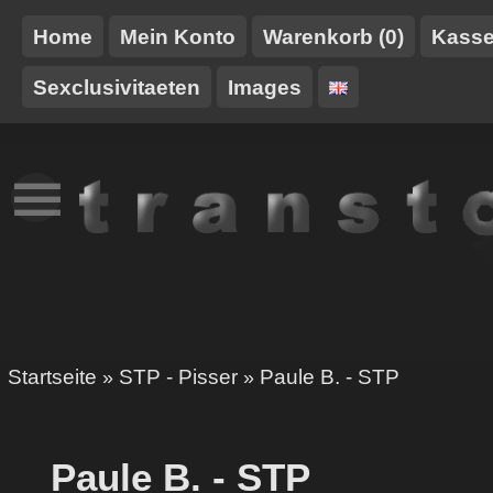
Home
Mein Konto
Warenkorb (0)
Kass
Sexclusivitaeten
Images
NEUES
TT-
GURTE/HARNESSE
TRANSTOY
HAUSMARKE
Startseite
STP - Pisser
Paule B. - STP
»
»
Paule B. - STP