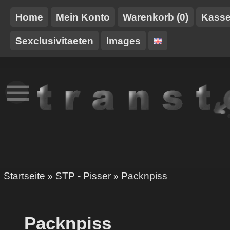
Home
Mein Konto
Warenkorb (0)
Kass
Sexclusivitaeten
Images
NEUES
TT-
GURTE/HARNESSE
TRANSTOY
HAUSMARKE
Startseite
STP - Pisser
Packnpiss
»
»
Packnpiss