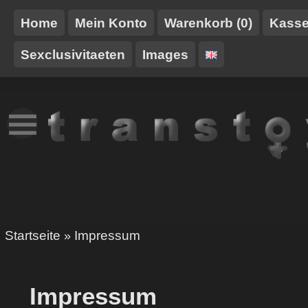
Home
Mein Konto
Warenkorb (0)
Kass
Sexclusivitaeten
Images
NEUES
TT-
GURTE/HARNESSE
TRANSTOY
HAUSMARKE
Startseite
Impressum
»
Impressum