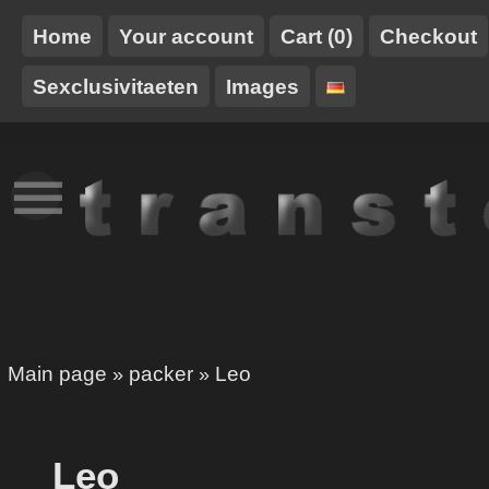
Home
Your account
Cart (0)
Checkout
Sexclusivitaeten
Images
NEW
TT-
HARNESSES
STUFF
TRANSTOY
XCLUSIVE
Main page
packer
Leo
»
»
Leo