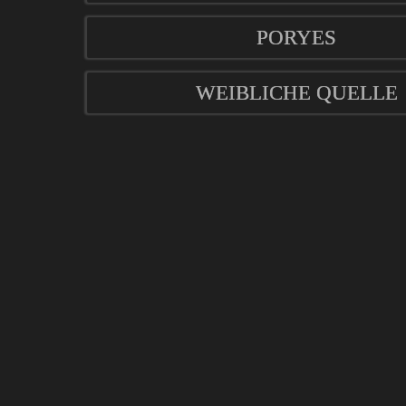
PORYES
WEIBLICHE QUELLE
mod
ified eCommerce Shopsoftware © 2009-2026